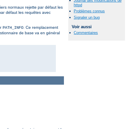
Journal des modifications de
httpd
iers normaux rejette par défaut les
Problèmes connus
par défaut les requêtes avec
Signaler un bug
Voir aussi
er
. Ce remplacement
PATH_INFO
Commentaires
estionnaire de base va en général