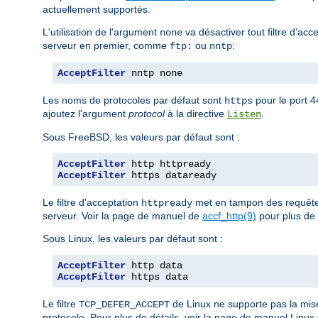
actuellement supportés.
L'utilisation de l'argument
va désactiver tout filtre d'acc
none
serveur en premier, comme
ou
:
ftp:
nntp
AcceptFilter
 nntp none
Les noms de protocoles par défaut sont
pour le port 
https
ajoutez l'argument
protocol
à la directive
.
Listen
Sous FreeBSD, les valeurs par défaut sont :
AcceptFilter
AcceptFilter
 https dataready
Le filtre d'acceptation
met en tampon des requêtes
httpready
serveur. Voir la page de manuel de
accf_http(9)
pour plus de 
Sous Linux, les valeurs par défaut sont :
AcceptFilter
AcceptFilter
 https data
Le filtre
de Linux ne supporte pas la mis
TCP_DEFER_ACCEPT
protocole. Pour plus de détails, voir la page de manuel Linux