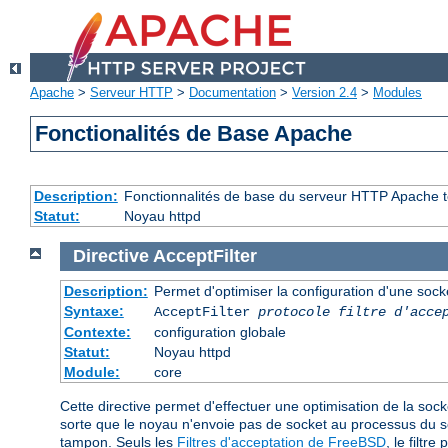
Apache
>
Serveur HTTP
>
Documentation
>
Version 2.4
>
Modules
Fonctionalités de Base Apache
Description:
Fonctionnalités de base du serveur HTTP Apache t
Statut:
Noyau httpd
Directive
AcceptFilter
Description:
Permet d'optimiser la configuration d'une sock
Syntaxe:
AcceptFilter
protocole
filtre d'acce
Contexte:
configuration globale
Statut:
Noyau httpd
Module:
core
Cette directive permet d'effectuer une optimisation de la sock
sorte que le noyau n'envoie pas de socket au processus du 
tampon. Seuls les
Filtres d'acceptation de FreeBSD
, le filtre