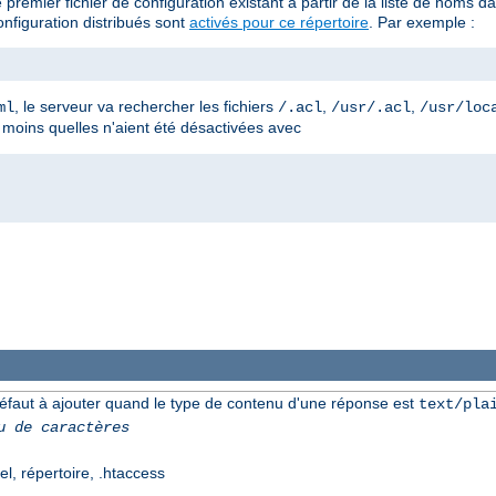
 premier fichier de configuration existant à partir de la liste de noms
nfiguration distribués sont
activés pour ce répertoire
. Par exemple :
, le serveur va rechercher les fichiers
,
,
ml
/.acl
/usr/.acl
/usr/loc
à moins quelles n'aient été désactivées avec
éfaut à ajouter quand le type de contenu d'une réponse est
text/pla
u de caractères
el, répertoire, .htaccess