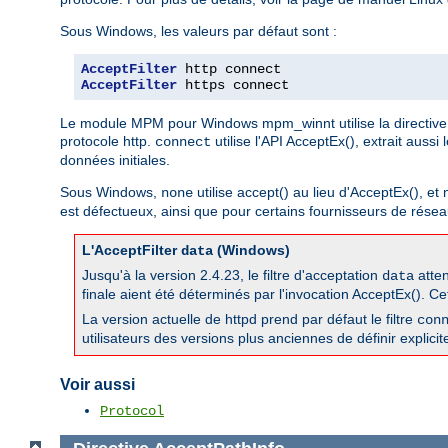
Sous Windows, les valeurs par défaut sont :
AcceptFilter
AcceptFilter
 https connect
Le module MPM pour Windows mpm_winnt utilise la directive 
protocole http.
utilise l'API AcceptEx(), extrait aussi
connect
données initiales.
Sous Windows,
utilise accept() au lieu d'AcceptEx(), et
none
est défectueux, ainsi que pour certains fournisseurs de réseau
L'AcceptFilter
(Windows)
data
Jusqu'à la version 2.4.23, le filtre d'acceptation
atten
data
finale aient été déterminés par l'invocation AcceptEx(). Ce
La version actuelle de httpd prend par défaut le filtre
con
utilisateurs des versions plus anciennes de définir explicit
Voir aussi
Protocol