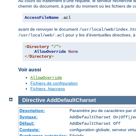
Au cours du traitement d'une requête, le serveur recherche le
chemin du document, à partir du moment où les fichiers de co
AccessFileName
.
acl
avant de renvoyer le document
/usr/local/web/index.ht
pour y lire d'éventuelles directives, 
/usr/local/web/.acl
<
Directory
"/"
>
AllowOverride
None
</
Directory
>
Voir aussi
AllowOverride
Fichiers de configuration
Fichiers .htaccess
Directive
AddDefaultCharset
Description:
Paramètre jeu de caractères par d
Syntaxe:
AddDefaultCharset On|Off|
je
Défaut:
AddDefaultCharset Off
Contexte:
configuration globale, serveur virtu
Surcharges autorisées:
FileInfo