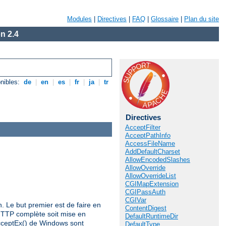
Modules
|
Directives
|
FAQ
|
Glossaire
|
Plan du site
n 2.4
nibles:
de
|
en
|
es
|
fr
|
ja
|
tr
Directives
AcceptFilter
AcceptPathInfo
AccessFileName
AddDefaultCharset
AllowEncodedSlashes
AllowOverride
AllowOverrideList
CGIMapExtension
CGIPassAuth
CGIVar
n. Le but premier est de faire en
ContentDigest
HTTP complète soit mise en
DefaultRuntimeDir
AcceptEx() de Windows sont
DefaultType