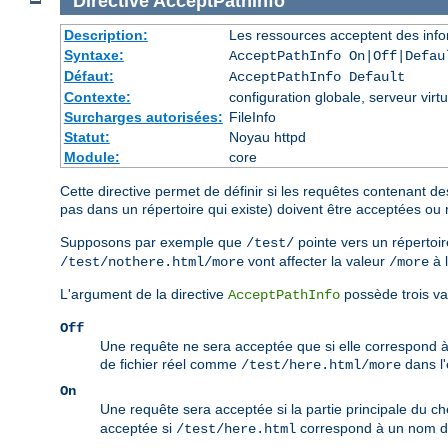
Directive
AcceptPathInfo
Description:
Les ressources acceptent des info
Syntaxe:
AcceptPathInfo On|Off|Defau
Défaut:
AcceptPathInfo Default
Contexte:
configuration globale, serveur virtu
Surcharges autorisées:
FileInfo
Statut:
Noyau httpd
Module:
core
Cette directive permet de définir si les requêtes contenant de
pas dans un répertoire qui existe) doivent être acceptées ou 
Supposons par exemple que
pointe vers un répertoir
/test/
vont affecter la valeur
à 
/test/nothere.html/more
/more
L'argument de la directive
possède trois va
AcceptPathInfo
Off
Une requête ne sera acceptée que si elle correspond 
de fichier réel comme
dans l
/test/here.html/more
On
Une requête sera acceptée si la partie principale du c
acceptée si
correspond à un nom de 
/test/here.html