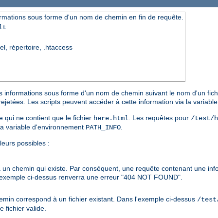
rmations sous forme d'un nom de chemin en fin de requête.
lt
el, répertoire, .htaccess
s informations sous forme d'un nom de chemin suivant le nom d'un fichie
rejetées. Les scripts peuvent accéder à cette information via la variab
e qui ne contient que le fichier
. Les requêtes pour
here.html
/test/h
la variable d'environnement
.
PATH_INFO
leurs possibles :
à un chemin qui existe. Par conséquent, une requête contenant une in
'exemple ci-dessus renverra une erreur "404 NOT FOUND".
hemin correspond à un fichier existant. Dans l'exemple ci-dessus
/test
fichier valide.