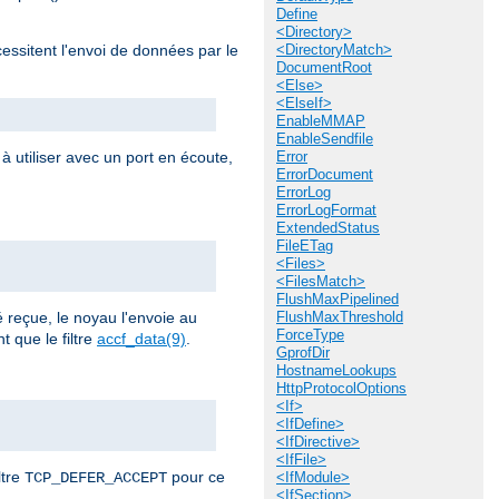
Define
<Directory>
cessitent l'envoi de données par le
<DirectoryMatch>
DocumentRoot
<Else>
<ElseIf>
EnableMMAP
EnableSendfile
à utiliser avec un port en écoute,
Error
ErrorDocument
ErrorLog
ErrorLogFormat
ExtendedStatus
FileETag
<Files>
<FilesMatch>
FlushMaxPipelined
reçue, le noyau l'envoie au
FlushMaxThreshold
ForceType
 que le filtre
accf_data(9)
.
GprofDir
HostnameLookups
HttpProtocolOptions
<If>
<IfDefine>
<IfDirective>
<IfFile>
ltre
pour ce
TCP_DEFER_ACCEPT
<IfModule>
<IfSection>