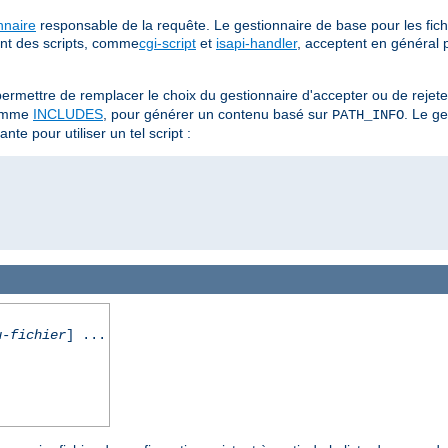
nnaire
responsable de la requête. Le gestionnaire de base pour les fich
ent des scripts, comme
cgi-script
et
isapi-handler
, acceptent en général 
ermettre de remplacer le choix du gestionnaire d'accepter ou de rejet
omme
INCLUDES
, pour générer un contenu basé sur
. Le g
PATH_INFO
nte pour utiliser un tel script :
u-fichier
] ...