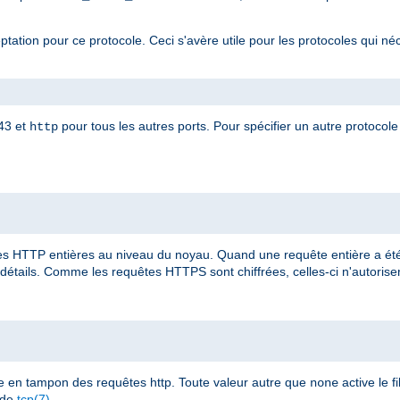
eptation pour ce protocole. Ceci s'avère utile pour les protocoles qui né
443 et
pour tous les autres ports. Pour spécifier un autre protocole 
http
 HTTP entières au niveau du noyau. Quand une requête entière a été 
détails. Comme les requêtes HTTPS sont chiffrées, celles-ci n'autorisent
e en tampon des requêtes http. Toute valeur autre que
active le fi
none
 de
tcp(7)
.