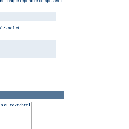
 dans chaque répertoire composant le
et
al/.acl
ou
in
text/html