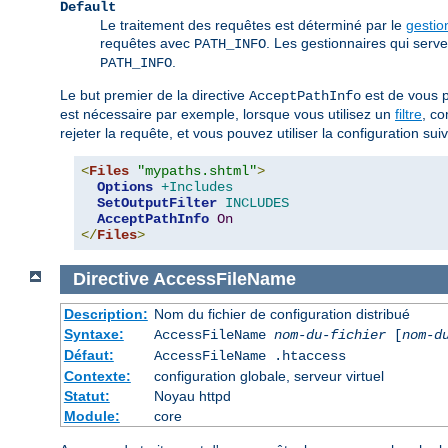
Default
Le traitement des requêtes est déterminé par le
gestio
requêtes avec
. Les gestionnaires qui serv
PATH_INFO
.
PATH_INFO
Le but premier de la directive
est de vous p
AcceptPathInfo
est nécessaire par exemple, lorsque vous utilisez un
filtre
, c
rejeter la requête, et vous pouvez utiliser la configuration suiva
<
Files
"mypaths.shtml"
>
Options
+Includes
SetOutputFilter
INCLUDES
AcceptPathInfo
On
</
Files
>
Directive
AccessFileName
Description:
Nom du fichier de configuration distribué
Syntaxe:
AccessFileName
nom-du-fichier
[
nom-d
Défaut:
AccessFileName .htaccess
Contexte:
configuration globale, serveur virtuel
Statut:
Noyau httpd
Module:
core