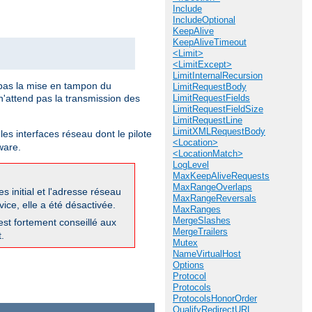
Include
IncludeOptional
KeepAlive
KeepAliveTimeout
<Limit>
<LimitExcept>
LimitInternalRecursion
pas la mise en tampon du
LimitRequestBody
'attend pas la transmission des
LimitRequestFields
LimitRequestFieldSize
LimitRequestLine
LimitXMLRequestBody
les interfaces réseau dont le pilote
<Location>
ware.
<LocationMatch>
LogLevel
MaxKeepAliveRequests
MaxRangeOverlaps
 initial et l'adresse réseau
MaxRangeReversals
ice, elle a été désactivée.
MaxRanges
MergeSlashes
 est fortement conseillé aux
MergeTrailers
.
Mutex
NameVirtualHost
Options
Protocol
Protocols
ProtocolsHonorOrder
QualifyRedirectURL