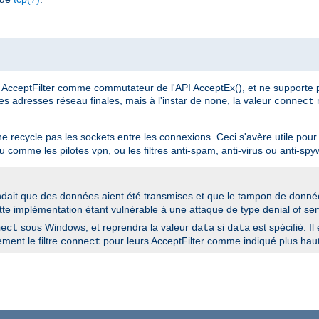
AcceptFilter comme commutateur de l'API AcceptEx(), et ne supporte 
 les adresses réseau finales, mais à l'instar de
, la valeur
n
none
connect
 ne recycle pas les sockets entre les connexions. Ceci s'avère utile pour 
 comme les pilotes vpn, ou les filtres anti-spam, anti-virus ou anti-spy
dait que des données aient été transmises et que le tampon de données
tte implémentation étant vulnérable à une attaque de type denial of serv
sous Windows, et reprendra la valeur
si
est spécifié. Il
nect
data
data
ement le filtre
pour leurs AcceptFilter comme indiqué plus haut
connect