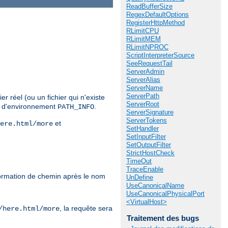
ReadBufferSize
RegexDefaultOptions
RegisterHttpMethod
RLimitCPU
RLimitMEM
RLimitNPROC
ScriptInterpreterSource
SeeRequestTail
ServerAdmin
ServerAlias
ServerName
ServerPath
r réel (ou un fichier qui n'existe
ServerRoot
le d'environnement
.
PATH_INFO
ServerSignature
ServerTokens
et
ere.html/more
SetHandler
SetInputFilter
SetOutputFilter
StrictHostCheck
TimeOut
TraceEnable
formation de chemin après le nom
UnDefine
UseCanonicalName
UseCanonicalPhysicalPort
<VirtualHost>
, la requête sera
/here.html/more
Traitement des bugs