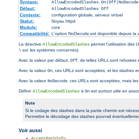
Syntaxe:
AllowEncodedSlashes On|Off|NoDecode
Défaut:
AllowEncodedSlashes Off
Contexte:
configuration globale, serveur virtuel
Statut:
Noyau httpd
Module:
core
Compatibilité:
L'option NoDecode est disponible depuis la v
La directive
permet l'utilisation des
AllowEncodedSlashes
sur les systèmes concernés).
\
Avec la valeur par défaut,
, de telles URLs sont refusées 
Off
Avec la valeur
, ces URLs sont acceptées, et les slashes 
On
Avec la valeur
, ces URLs sont acceptées, mais les
NoDecode
Définir
à
est surtout utile en asso
AllowEncodedSlashes
On
Note
Si le codage des slashes dans la partie chemin est nécessai
Permettre le décodage des slashes pourrait éventuellement
Voir aussi
AcceptPathInfo