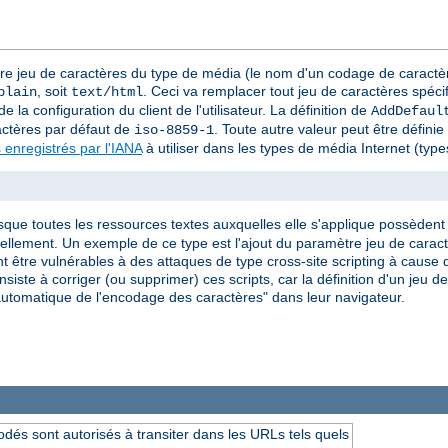
tre jeu de caractères du type de média (le nom d'un codage de caractèr
, soit
. Ceci va remplacer tout jeu de caractères spéci
plain
text/html
e la configuration du client de l'utilisateur. La définition de
AddDefaul
actères par défaut de
. Toute autre valeur peut être défini
iso-8859-1
 enregistrés par l'IANA
à utiliser dans les types de média Internet (ty
rsque toutes les ressources textes auxquelles elle s'applique possèdent l
iduellement. Un exemple de ce type est l'ajout du paramètre jeu de car
 être vulnérables à des attaques de type cross-site scripting à cause d
siste à corriger (ou supprimer) ces scripts, car la définition d'un jeu 
on automatique de l'encodage des caractères" dans leur navigateur.
dés sont autorisés à transiter dans les URLs tels quels