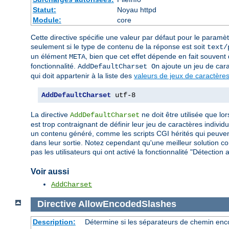
Statut:
Noyau httpd
Module:
core
Cette directive spécifie une valeur par défaut pour le paramè
seulement si le type de contenu de la réponse est soit
text/
un élément
, bien que cet effet dépende en fait souvent d
META
fonctionnalité.
ajoute un jeu de car
AddDefaultCharset On
qui doit appartenir à la liste des
valeurs de jeux de caractères
AddDefaultCharset
 utf-8
La directive
ne doit être utilisée que lo
AddDefaultCharset
est trop contraignant de définir leur jeu de caractères indiv
un contenu généré, comme les scripts CGI hérités qui peuvent
dans leur sortie. Notez cependant qu'une meilleur solution con
pas les utilisateurs qui ont activé la fonctionnalité "Détecti
Voir aussi
AddCharset
Directive
AllowEncodedSlashes
Description:
Détermine si les séparateurs de chemin enco