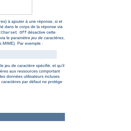
es) à ajouter à une réponse, si et
fié dans le corps de la réponse via
désactive cette
tCharset Off
e via le paramètre
jeu de caractères
,
pes MIME). Par exemple :
e jeu de caractère spécifié, et qu'il
actères aux ressources comportant
es données utilisateurs incluses
de caractères par défaut ne protège