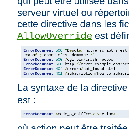
qui peut être utilisée dan
serveur virtuel ou répertoi
cette directive dans les fi
est défin
AllowOverride
ErrorDocument
500
"
D
é
sol
é,
 notre script s
'
est

crash
é
;
 comme c
'
est dommage 
!
"
ErrorDocument
500
/
cgi-bin
/
ErrorDocument
500
 http
://
error
.
example
.
com
/
se
ErrorDocument
404
/
errors
/
not_found
.
ErrorDocument
401
/
subscription
/
how_to_subscr
La syntaxe de la directiv
est :
ErrorDocument
<
code_3_chiffres
>
<
action
>
où action peut être traité